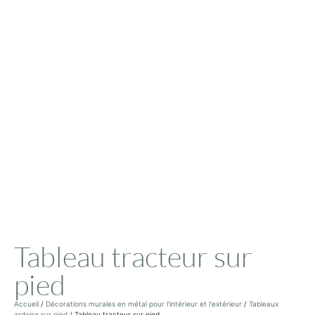
Tableau tracteur sur
pied
Accueil
/
Décorations murales en métal pour l'intérieur et l'extérieur
/
Tableaux
ardoise sur pied
/ Tableau tracteur sur pied