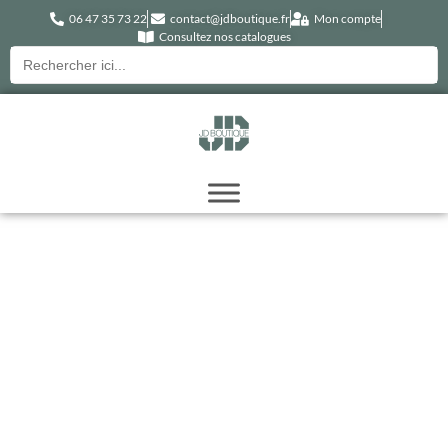
06 47 35 73 22
contact@jdboutique.fr
Mon compte
Consultez nos catalogues
Recherche
pour :