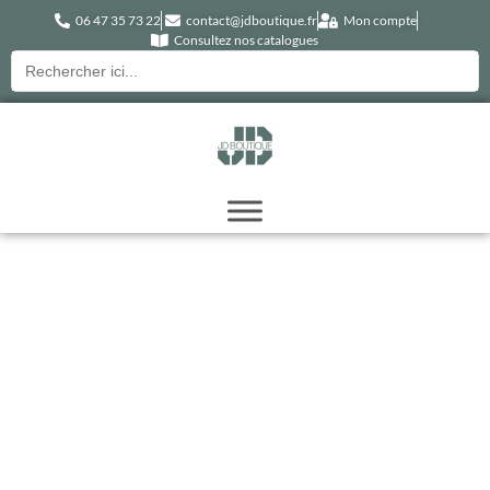
06 47 35 73 22
contact@jdboutique.fr
Mon compte
Consultez nos catalogues
Recherche
pour :