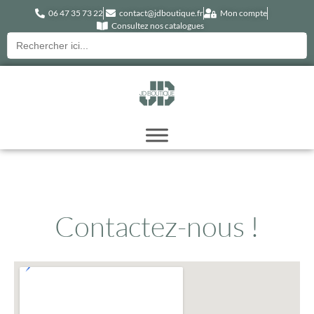
06 47 35 73 22
contact@jdboutique.fr
Mon compte
Consultez nos catalogues
Recherche
pour :
Contactez-nous !