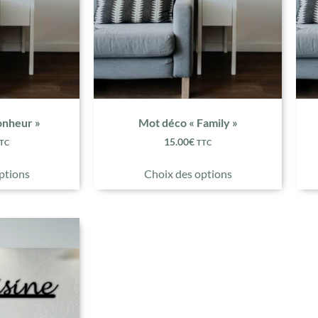
onheur »
Mot déco « Family »
15.00
€
TC
TTC
ptions
Choix des options