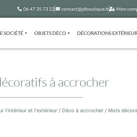
06 47 35 73 22
contact@jdboutique.fr
Mon com
E SOCIÉTÉ
OBJETS DÉCO
DÉCORATIONS EXTÉRIEU
écoratifs à accrocher
l'intérieur et l'extérieur
/
Déco à accrocher
/ Mots décora