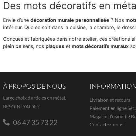
Des mots décoratifs en méta
Envie d’une
décoration murale personnalisée
? Nos
mots
intérieur. Que ce soit dans la cuisine, la chambre, le dressi
Conçues et fabriquées dans notre atelier, ces créations a
plein de sens, nos
plaques
et
mots décoratifs muraux
son
À PROPOS DE NOUS
INFORMATIO
Large choix d’articles en métal.
Livraison et retours
BESOIN D’AIDE ?
Paiement en ligne Séc
Magasin d’usine JD B
06 47 35 73 22
Contactez-nous !