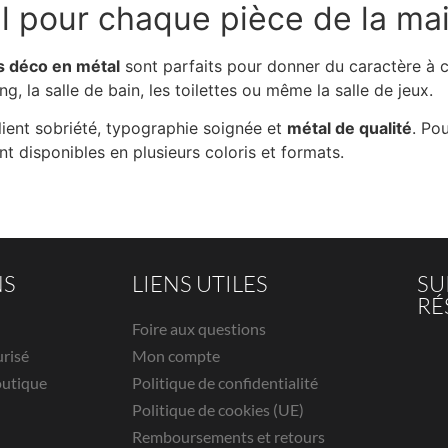
l pour chaque pièce de la ma
 déco en métal
sont parfaits pour donner du caractère à 
ng, la salle de bain, les toilettes ou même la salle de jeux.
llient sobriété, typographie soignée et
métal de qualité
. Po
t disponibles en plusieurs coloris et formats.
NS
LIENS UTILES
SU
RÉ
Foire aux questions
urisé
Mon compte
outique
Politique de confidentialité
Politique de cookies (UE)
Remboursements et retours