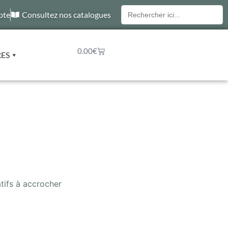
Recherche
pte
Consultez nos catalogues
pour :
0.00
€
RES
tifs à accrocher