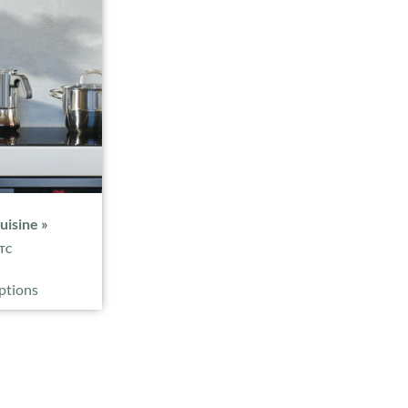
uisine »
TC
ptions