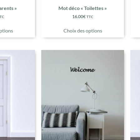
arents »
Mot déco « Toilettes »
16.00
€
TC
TTC
ptions
Choix des options