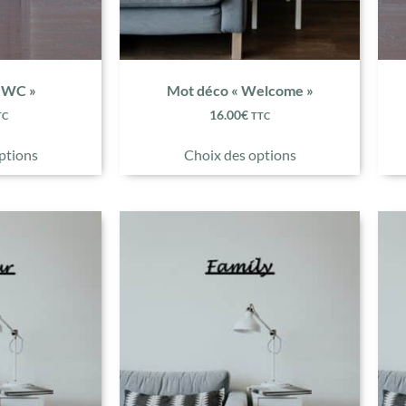
 WC »
Mot déco « Welcome »
16.00
€
TC
TTC
ptions
Choix des options