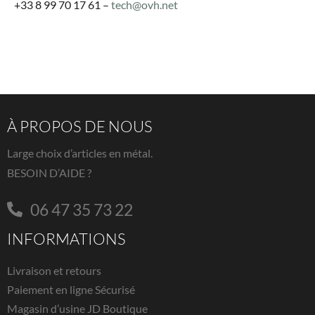
+33 8 99 70 17 61 –
tech@ovh.net
À PROPOS DE NOUS
Large choix d’articles en métal.
BESOIN D’AIDE ?
06 47 35 73 22
INFORMATIONS
Livraison et retours
Paiement en ligne Sécurisé
Magasin d’usine JD Boutique