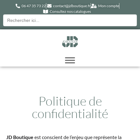
06 47 35 73 22
contact@jdboutique.fr
Mon compte
Consultez nos catalogues
Recherche
pour :
Politique de
confidentialité
JD Boutique
est conscient de l’enjeu que représente la