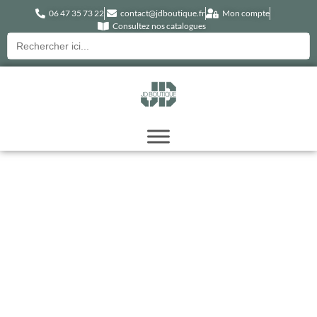
06 47 35 73 22
contact@jdboutique.fr
Mon compte
Consultez nos catalogues
Recherche
pour :