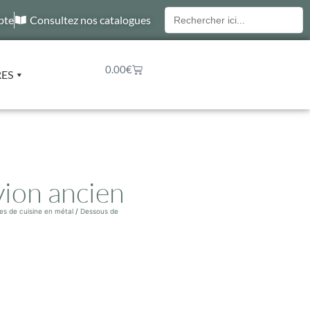
Recherche
pte
Consultez nos catalogues
pour :
0.00
€
RES
vion ancien
es de cuisine en métal
/
Dessous de