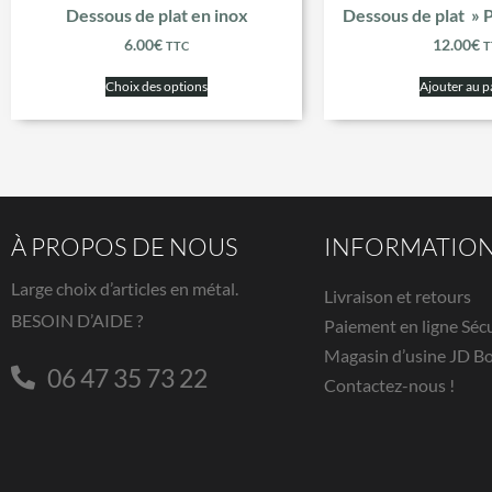
Dessous de plat en inox
Dessous de plat » 
6.00
€
12.00
€
TTC
T
Choix des options
Ajouter au p
À PROPOS DE NOUS
INFORMATIO
Large choix d’articles en métal.
Livraison et retours
BESOIN D’AIDE ?
Paiement en ligne Séc
Magasin d’usine JD B
06 47 35 73 22
Contactez-nous !