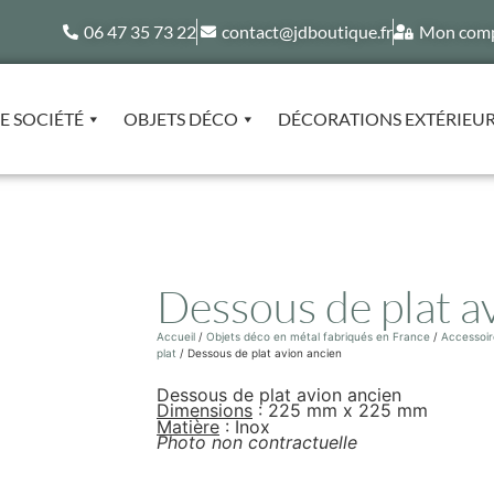
06 47 35 73 22
contact@jdboutique.fr
Mon com
E SOCIÉTÉ
OBJETS DÉCO
DÉCORATIONS EXTÉRIEU
Dessous de plat a
Accueil
/
Objets déco en métal fabriqués en France
/
Accessoir
plat
/ Dessous de plat avion ancien
Dessous de plat avion ancien
Dimensions
: 225 mm x 225 mm
Matière
: Inox
Photo non contractuelle