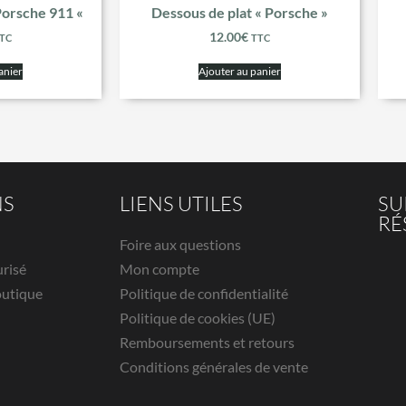
Porsche 911 «
Dessous de plat « Porsche »
12.00
€
TC
TTC
anier
Ajouter au panier
NS
LIENS UTILES
SU
RÉ
Foire aux questions
urisé
Mon compte
outique
Politique de confidentialité
Politique de cookies (UE)
Remboursements et retours
Conditions générales de vente