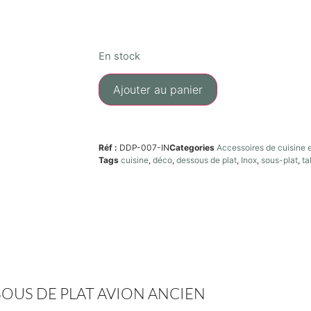
En stock
Ajouter au panier
Réf :
DDP-007-IN
Categories
Accessoires de cuisine 
Tags
cuisine
,
déco
,
dessous de plat
,
Inox
,
sous-plat
,
ta
OUS DE PLAT AVION ANCIEN