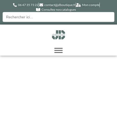
06 47 35 73 22
contact@jdboutique.fr
Mon compte
Consultez nos catalogues
Recherche
pour :