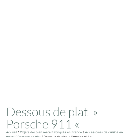
Dessous de plat »
Porsche 911 «
Accueil
/
Objets déco en métal fabriqués en France
/
Accessoires de cuisine en
métal
/
Dessous de plat
/ Dessous de plat » Porsche 911 «