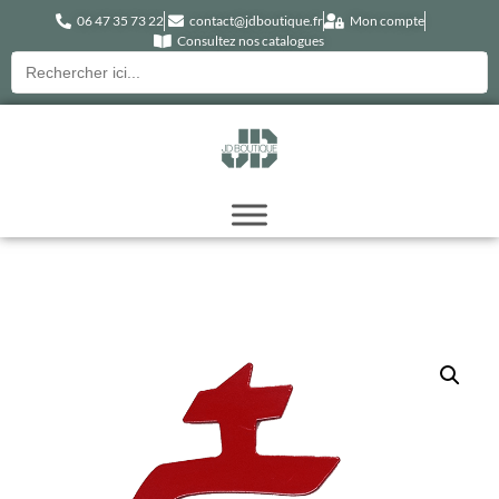
06 47 35 73 22
contact@jdboutique.fr
Mon compte
Consultez nos catalogues
Recherche
pour :