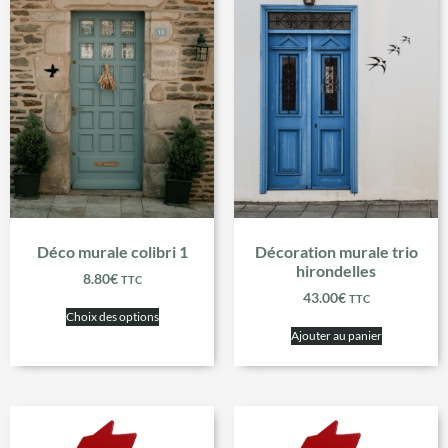
Déco murale colibri 1
Décoration murale trio
hirondelles
8.80
€
TTC
43.00
€
TTC
Choix des options
Ajouter au panier