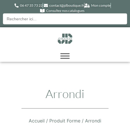
06 47 35 73 22
contact@jdboutique.fr
Mon compte
Consultez nos catalogues
Recherche
pour :
Arrondi
Accueil
/ Produit Forme / Arrondi