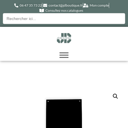
06 47 35 73 22
contact@jdboutique.fr
Mon compte
Consultez nos catalogues
Recherche
pour :