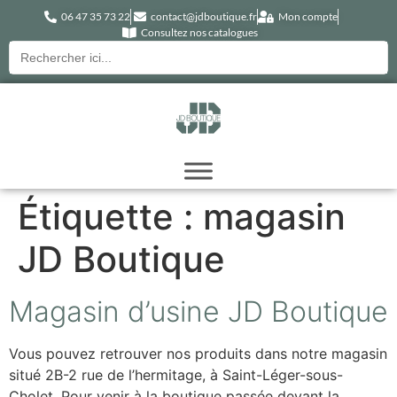
06 47 35 73 22
contact@jdboutique.fr
Mon compte
Consultez nos catalogues
Recherche
pour :
Étiquette :
magasin
JD Boutique
Magasin d’usine JD Boutique
Vous pouvez retrouver nos produits dans notre magasin
situé 2B-2 rue de l’hermitage, à Saint-Léger-sous-
Cholet. Pour venir à la boutique passée devant la