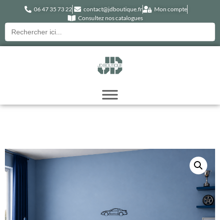
06 47 35 73 22
contact@jdboutique.fr
Mon compte
Consultez nos catalogues
Recherche
pour :