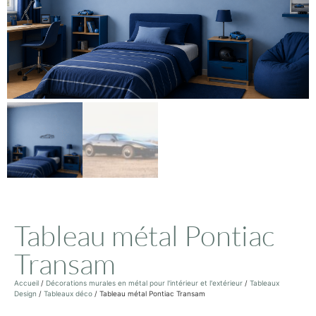
Tableau métal Pontiac
Transam
Accueil
/
Décorations murales en métal pour l'intérieur et l'extérieur
/
Tableaux
Design
/
Tableaux déco
/ Tableau métal Pontiac Transam