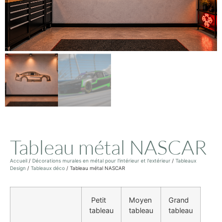
Tableau métal NASCAR
Accueil
/
Décorations murales en métal pour l'intérieur et l'extérieur
/
Tableaux
Design
/
Tableaux déco
/ Tableau métal NASCAR
Petit
Moyen
Grand
tableau
tableau
tableau