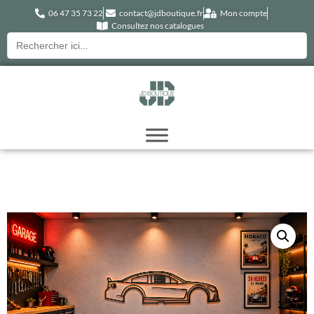
06 47 35 73 22
contact@jdboutique.fr
Mon compte
Consultez nos catalogues
Recherche
pour :