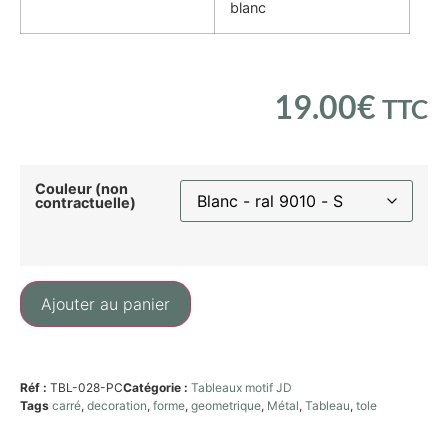
blanc
19.00
€
TTC
Couleur (non
contractuelle)
Ajouter au panier
Réf :
TBL-028-PC
Catégorie :
Tableaux motif JD
Tags
carré
,
decoration
,
forme
,
geometrique
,
Métal
,
Tableau
,
tole