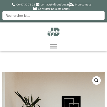
06 47 35 73 22
contact@jdboutique.fr
Mon compte
Consultez nos catalogues
Recherche
pour :