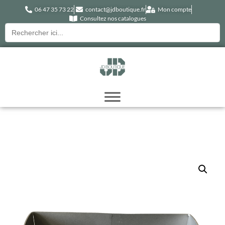
06 47 35 73 22
contact@jdboutique.fr
Mon compte
Consultez nos catalogues
Recherche
pour :