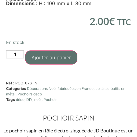
Dimensions :
H : 100 mm x L 80 mm
2.00
€
TTC
En stock
Ajouter au panier
Réf :
POC-076-IN
Categories
Décorations Noël fabriquées en France
,
Loisirs créatifs en
métal
,
Pochoirs déco
Tags
déco
,
DIY
,
noêl
,
Pochoir
POCHOIR SAPIN
Le pochoir sapin en tôle électro-zinguée de JD Boutique est un