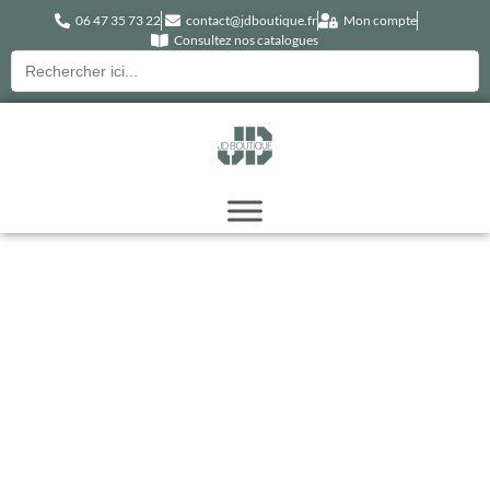
06 47 35 73 22
contact@jdboutique.fr
Mon compte
Consultez nos catalogues
Recherche
pour :