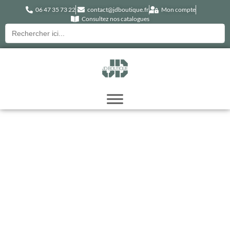
06 47 35 73 22
contact@jdboutique.fr
Mon compte
Consultez nos catalogues
Recherche
pour :