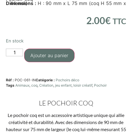
Dimensions :
H : 90 mm x L 75 mm (coq H 55 mm x L 44 mm)
2.00
€
TTC
En stock
Ajouter au panier
Réf :
POC-061-IN
Catégorie :
Pochoirs déco
Tags
Animaux
,
coq
,
Création
,
jeu enfant
,
loisir créatif
,
Pochoir
LE POCHOIR COQ
Le pochoir coq est un accessoire artistique unique qui allie
créativité et durabilité. Avec des dimensions de 90 mm de
hauteur sur 75 mm de largeur (le coq lui-même mesurant 55