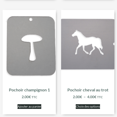
Pochoir champignon 1
Pochoir cheval au trot
2.00
€
2.00
€
–
4.00
€
TTC
TTC
Ajouter au panier
Choix des options