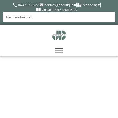
06 47 35 73 22
contact@jdboutique.fr
Mon compte
Consultez nos catalogues
Recherche
pour :