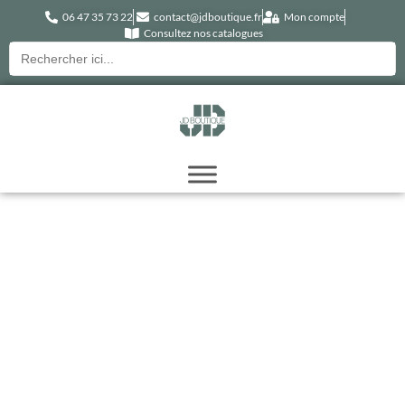
06 47 35 73 22
contact@jdboutique.fr
Mon compte
Consultez nos catalogues
Recherche
pour :