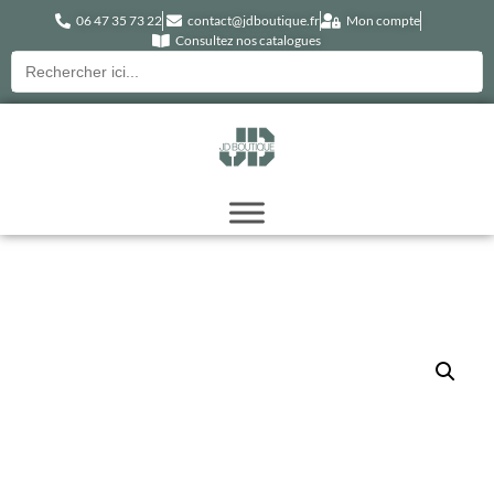
06 47 35 73 22
contact@jdboutique.fr
Mon compte
Consultez nos catalogues
Recherche
pour :