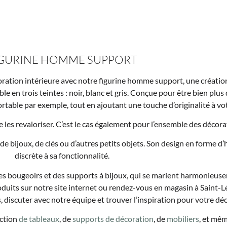
IGURINE HOMME SUPPORT
oration intérieure avec notre figurine homme support, une créatio
le en trois teintes : noir, blanc et gris. Conçue pour être bien plus
rtable par exemple, tout en ajoutant une touche d’originalité à vo
de les revaloriser. C’est le cas également pour l’ensemble des déco
sse de bijoux, de clés ou d’autres petits objets. Son design en form
discrète à sa fonctionnalité.
s bougeoirs et des supports à bijoux, qui se marient harmonieus
uits sur notre site internet ou rendez-vous en magasin à Saint-L
 discuter avec notre équipe et trouver l’inspiration pour votre déc
ection
de tableaux
, de
supports de décoration
, de
mobiliers
, et mêm