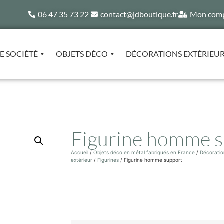
06 47 35 73 22
contact@jdboutique.fr
Mon com
E SOCIÉTÉ
OBJETS DÉCO
DÉCORATIONS EXTÉRIEU
Figurine homme s
Accueil
/
Objets déco en métal fabriqués en France
/
Décoratio
extérieur
/
Figurines
/ Figurine homme support