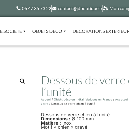
06 47 35 73 22
contact@jdboutique.fr
Mon com
E SOCIÉTÉ
OBJETS DÉCO
DÉCORATIONS EXTÉRIEU
Dessous de verre 
l’unité
Accueil
/
Objets déco en métal fabriqués en France
/
Accessoir
verre
/ Dessous de verre chien à l’unité
Dessous de verre chien à l’unité
Dimensions
:
Ø 100 mm
Matière
:
Inox
Motif « chien » gravé