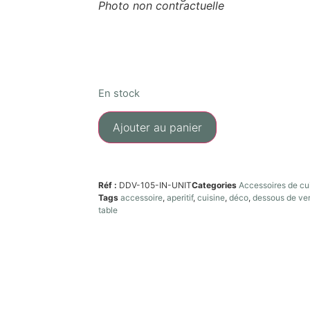
Photo non contractuelle
En stock
Ajouter au panier
Réf :
DDV-105-IN-UNIT
Categories
Accessoires de cu
Tags
accessoire
,
aperitif
,
cuisine
,
déco
,
dessous de ve
table