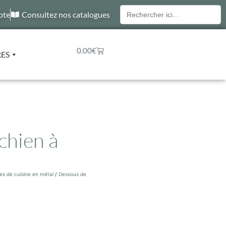
Recherche
pte
Consultez nos catalogues
pour :
0.00
€
RES
chien à
es de cuisine en métal
/
Dessous de