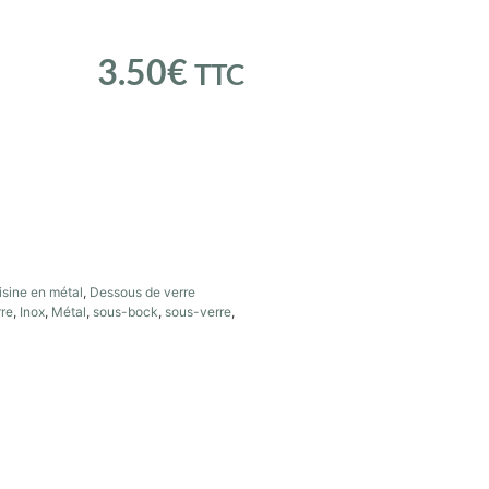
3.50
€
TTC
isine en métal
,
Dessous de verre
rre
,
Inox
,
Métal
,
sous-bock
,
sous-verre
,