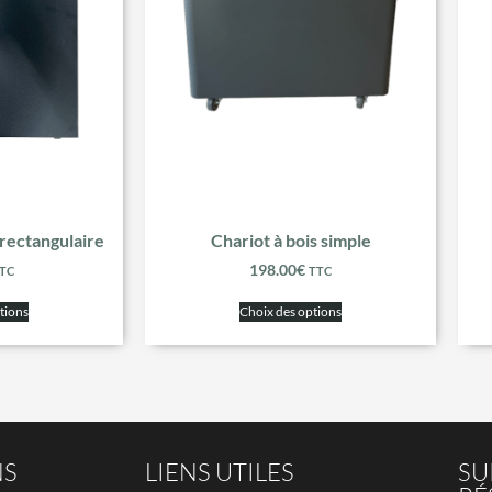
 rectangulaire
Chariot à bois simple
198.00
€
TC
TTC
tions
Choix des options
NS
LIENS UTILES
SU