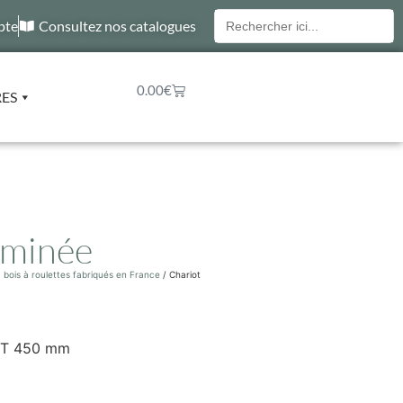
Recherche
pte
Consultez nos catalogues
pour :
0.00
€
RES
eminée
à bois à roulettes fabriqués en France
/ Chariot
HT 450 mm