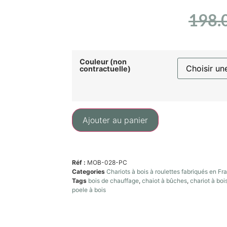
198.
Couleur (non
contractuelle)
Ajouter au panier
Réf :
MOB-028-PC
Categories
Chariots à bois à roulettes fabriqués en Fr
Tags
bois de chauffage
,
chaiot à bûches
,
chariot à boi
poele à bois