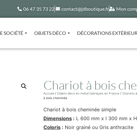
06 47 35 73 22
contact@jdboutique.fr
Mon com
E SOCIÉTÉ
OBJETS DÉCO
DÉCORATIONS EXTÉRIEU
Chariot à bois ch
Accueil
/
Objets déco en métal fabriqués en France
/
Chariots 
à bois cheminée
Chariot à bois cheminée simple
Dimensions
:
L 600 mm x l 300 mm x 
Coloris
:
Noir grainé ou Gris anthracite