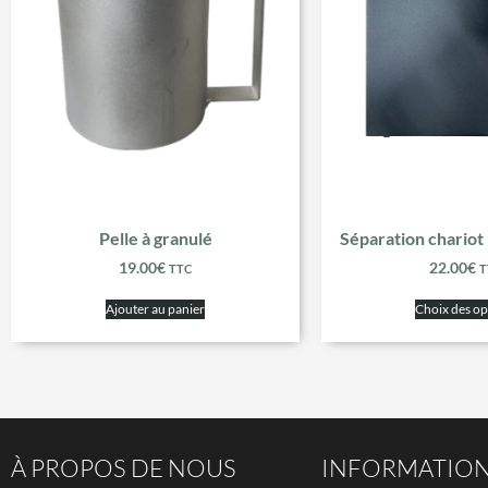
Pelle à granulé
Séparation chariot
19.00
€
22.00
€
TTC
T
Ajouter au panier
Choix des op
À PROPOS DE NOUS
INFORMATIO