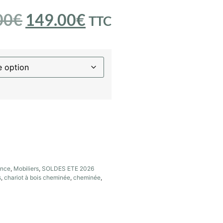
00
€
149.00
€
TTC
ance
,
Mobiliers
,
SOLDES ETE 2026
s
,
chariot à bois cheminée
,
cheminée
,