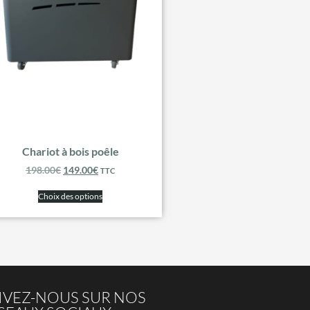
Chariot à bois poêle
198.00
€
149.00
€
TTC
Choix des options
IVEZ-NOUS SUR NOS