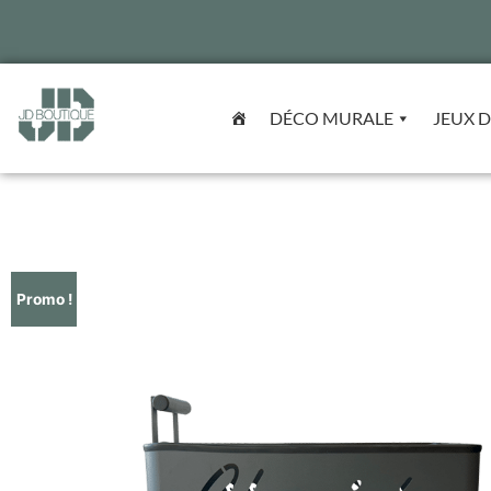
DÉCO MURALE
JEUX D
Promo !