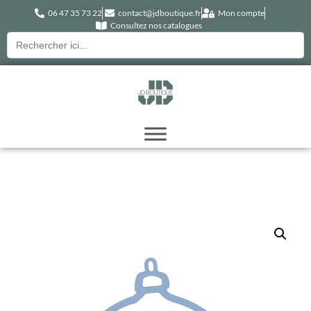
06 47 35 73 22
contact@jdboutique.fr
Mon compte
Consultez nos catalogues
Recherche
pour :