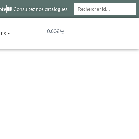
Recherche
pte
Consultez nos catalogues
pour :
0.00
€
RES