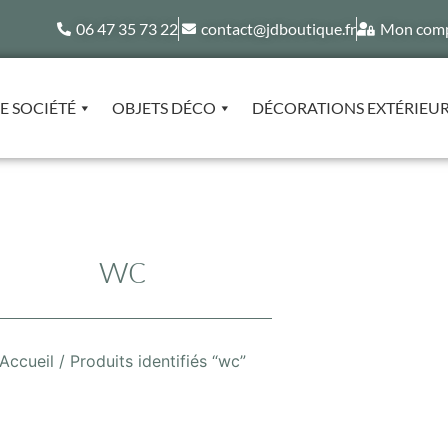
06 47 35 73 22
contact@jdboutique.fr
Mon com
E SOCIÉTÉ
OBJETS DÉCO
DÉCORATIONS EXTÉRIEU
wc
Accueil
/ Produits identifiés “wc”