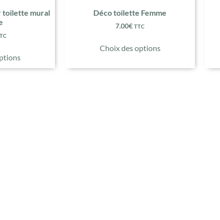
 toilette mural
Déco toilette Femme
e
7.00
€
TTC
TC
Choix des options
ptions