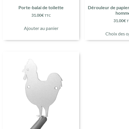
Porte-balai de toilette
Dérouleur de papier
homm
31.00
€
TTC
31.00
€
T
Ajouter au panier
Choix des o