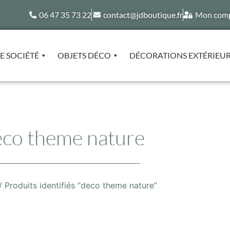
06 47 35 73 22
contact@jdboutique.fr
Mon com
E SOCIÉTÉ
OBJETS DÉCO
DÉCORATIONS EXTÉRIEU
eco theme nature
/ Produits identifiés “deco theme nature”