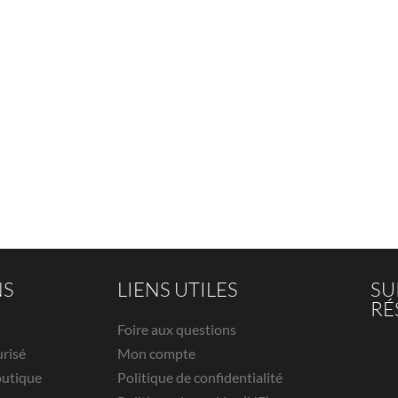
NS
LIENS UTILES
SU
RÉ
Foire aux questions
urisé
Mon compte
outique
Politique de confidentialité