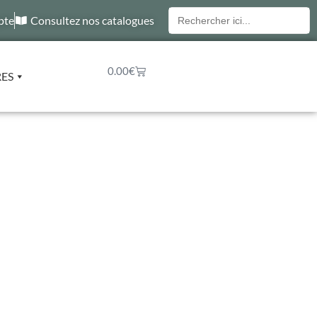
Recherche
pte
Consultez nos catalogues
pour :
0.00
€
RES