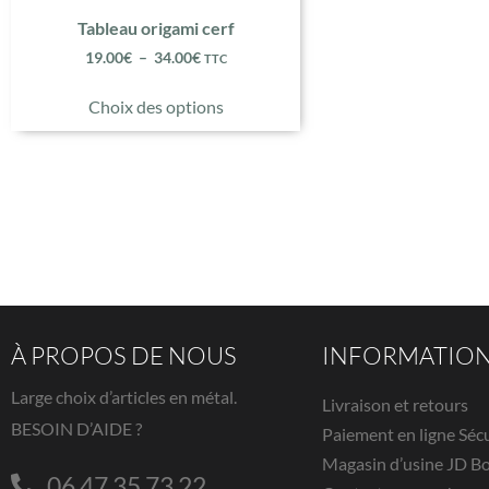
Tableau origami cerf
19.00
€
–
34.00
€
TTC
Choix des options
À PROPOS DE NOUS
INFORMATIO
Large choix d’articles en métal.
Livraison et retours
BESOIN D’AIDE ?
Paiement en ligne Séc
Magasin d’usine JD B
06 47 35 73 22