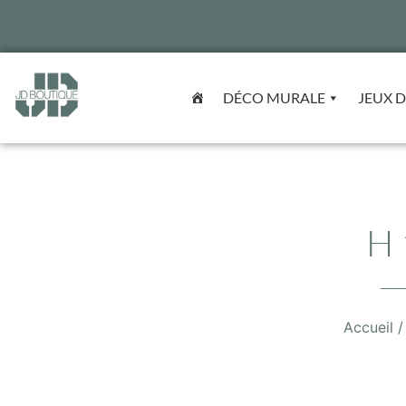
DÉCO MURALE
JEUX D
H 
Accueil
/