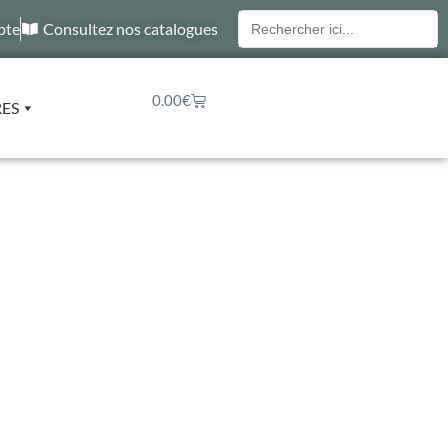
Recherche
pte
Consultez nos catalogues
pour :
0.00
€
RES