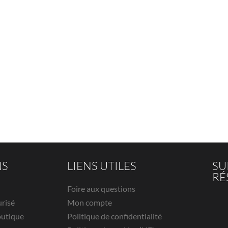
NS
LIENS UTILES
SU
RÉ
Foire aux questions
urisé
Mon compte
outique
Politique de confidentialité