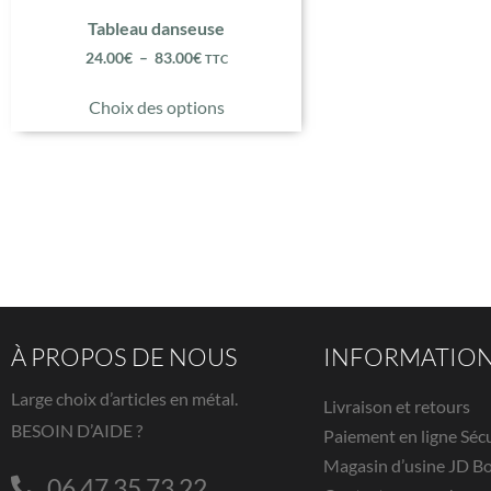
Tableau danseuse
24.00
€
–
83.00
€
TTC
Choix des options
À PROPOS DE NOUS
INFORMATIO
Large choix d’articles en métal.
Livraison et retours
BESOIN D’AIDE ?
Paiement en ligne Séc
Magasin d’usine JD B
06 47 35 73 22