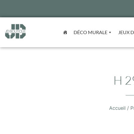
DÉCO MURALE
JEUX D
H 2
Accueil
/ P