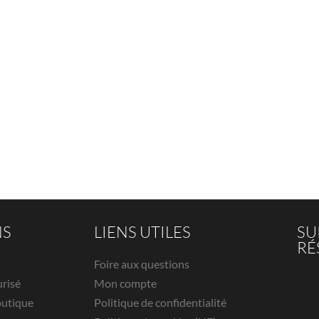
NS
LIENS UTILES
SU
RÉ
Foire aux questions
urisé
Mon compte
outique
Politique de confidentialité