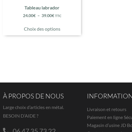
Tableau labrador
24.00
€
–
39.00
€
TTC
Choix des options
À PROPOS DE NOUS
INFORMATIO
Large choix d’articles en métal.
Livraison et retours
BESOIN D’AIDE ?
Paiement en ligne Séc
Magasin d’usine JD B
06 47 35 73 22