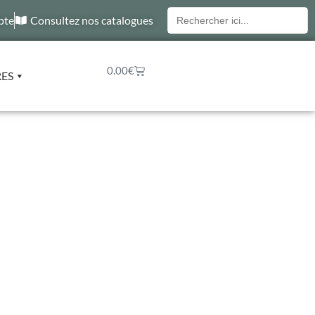
Recherche
pte
Consultez nos catalogues
pour :
0.00
€
RES