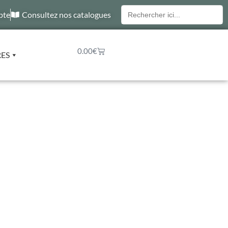
Recherche
pte
Consultez nos catalogues
pour :
0.00
€
RES