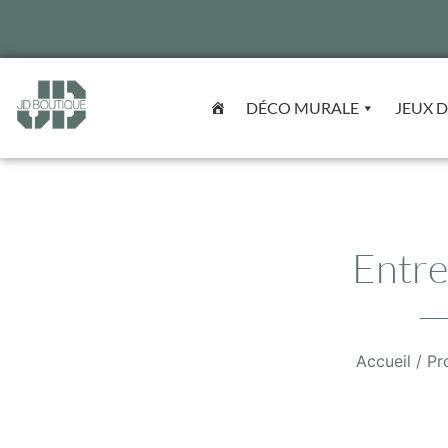
DÉCO MURALE
JEUX D
Entr
Accueil
/ Pr