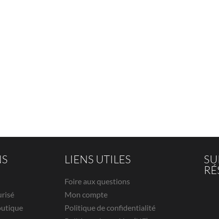
NS
LIENS UTILES
SU
RÉ
Foire aux questions
urisé
Mon compte
outique
Politique de confidentialité