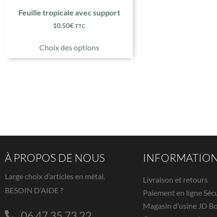
Feuille tropicale avec support
10.50
€
TTC
Choix des options
À PROPOS DE NOUS
INFORMATIO
Large choix d’articles en métal.
Livraison et retours
BESOIN D’AIDE ?
Paiement en ligne Séc
Magasin d’usine JD B
06 47 35 73 22