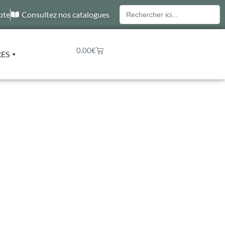
Recherche
pte
Consultez nos catalogues
pour :
0.00
€
RES