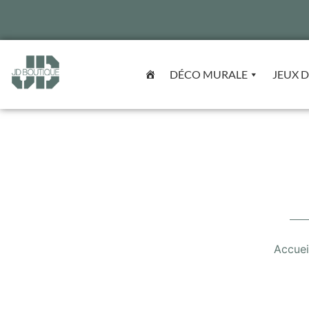
DÉCO MURALE
JEUX D
Accuei