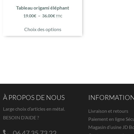
Tableau origami éléphant
19.00
€
–
36.00
€
TTC
Choix des options
À PROPOS DE NOUS
INFORMATIO
Large choix d’articles en métal.
Livraison et retours
BESOIN D’AIDE ?
Paiement en ligne Séc
Magasin d’usine JD B
06 47 35 73 22