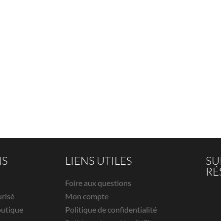
NS
LIENS UTILES
SU
RÉ
Foire aux questions
urisé
Mon compte
outique
Politique de confidentialité