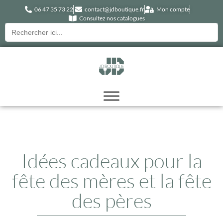
06 47 35 73 22
contact@jdboutique.fr
Mon compte
Consultez nos catalogues
Recherche
pour :
Idées cadeaux pour la
fête des mères et la fête
des pères